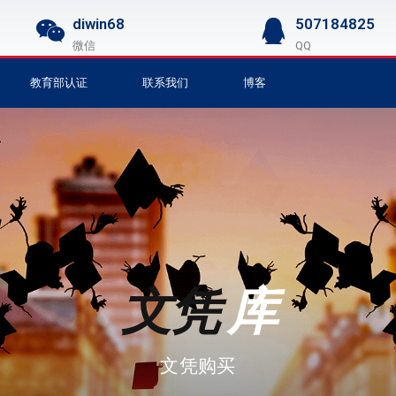
diwin68
507184825
微信
QQ
教育部认证
联系我们
博客
文凭
库
文凭购买